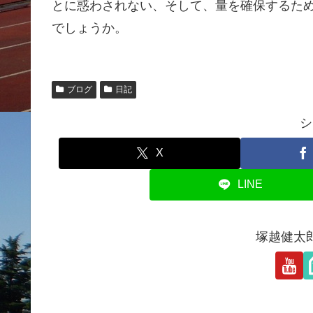
とに惑わされない、そして、量を確保するた
でしょうか。
ブログ
日記
シ
X
LINE
塚越健太