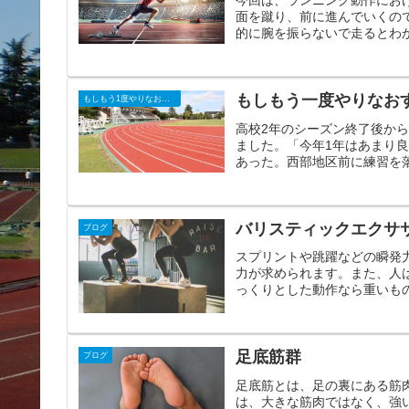
面を蹴り、前に進んでいくの
的に腕を振らないで走るとわか
もしもう一度やりなお
もしもう1度やりなおせるなら
高校2年のシーズン終了後か
ました。「今年1年はあまり
あった。西部地区前に練習を落
バリスティックエクサ
ブログ
スプリントや跳躍などの瞬発
力が求められます。また、人
っくりとした動作なら重いもの
足底筋群
ブログ
足底筋とは、足の裏にある筋
は、大きな筋肉ではなく、強