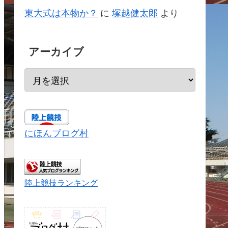
東大式は本物か？
に
塚越健太郎
より
アーカイブ
にほんブログ村
陸上競技ランキング