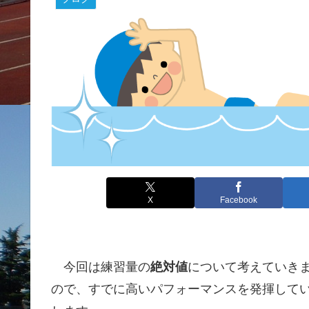
X
Facebook
今回は練習量の
絶対値
について考えていき
ので、すでに高いパフォーマンスを発揮して