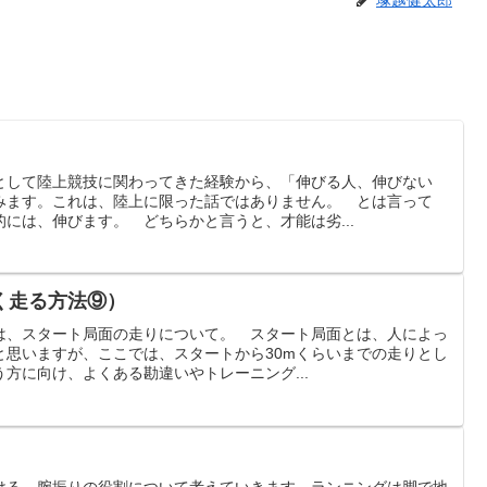
塚越健太郎
として陸上競技に関わってきた経験から、「伸びる人、伸びない
みます。これは、陸上に限った話ではありません。 とは言って
には、伸びます。 どちらかと言うと、才能は劣...
く走る方法⑨）
は、スタート局面の走りについて。 スタート局面とは、人によっ
と思いますが、ここでは、スタートから30mくらいまでの走りとし
方に向け、よくある勘違いやトレーニング...
ける、腕振りの役割について考えていきます。ランニングは脚で地