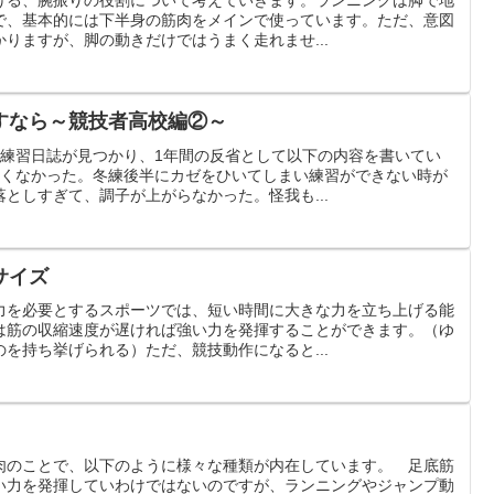
で、基本的には下半身の筋肉をメインで使っています。ただ、意図
りますが、脚の動きだけではうまく走れませ...
すなら～競技者高校編②～
ら練習日誌が見つかり、1年間の反省として以下の内容を書いてい
良くなかった。冬練後半にカゼをひいてしまい練習ができない時が
としすぎて、調子が上がらなかった。怪我も...
サイズ
力を必要とするスポーツでは、短い時間に大きな力を立ち上げる能
は筋の収縮速度が遅ければ強い力を発揮することができます。（ゆ
を持ち挙げられる）ただ、競技動作になると...
肉のことで、以下のように様々な種類が内在しています。 足底筋
い力を発揮していわけではないのですが、ランニングやジャンプ動