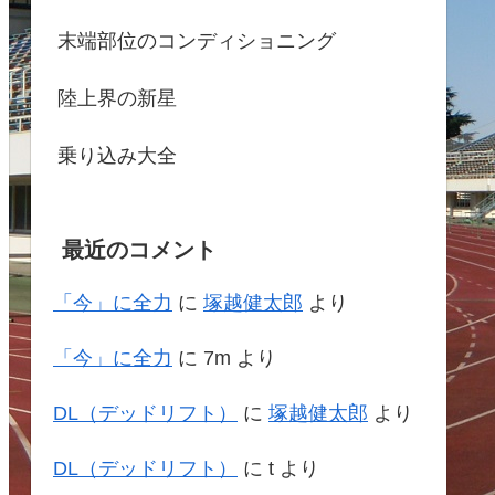
末端部位のコンディショニング
陸上界の新星
乗り込み大全
最近のコメント
「今」に全力
に
塚越健太郎
より
「今」に全力
に
7m
より
DL（デッドリフト）
に
塚越健太郎
より
DL（デッドリフト）
に
t
より