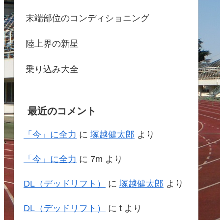
末端部位のコンディショニング
陸上界の新星
乗り込み大全
最近のコメント
「今」に全力
に
塚越健太郎
より
「今」に全力
に
7m
より
DL（デッドリフト）
に
塚越健太郎
より
DL（デッドリフト）
に
t
より