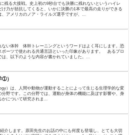
史に残る大接戦。史上初の9秒台でも決勝に残れないというハイレ
だけ力が拮抗してくると、いかに決勝の1本で最高の走りができる
、アメリカのノア・ライルズ選手ですが、...
れない体幹 体幹トレーニングというワードはよく耳にします。恐
スポーツで使われる共通言語といった印象があります。 あるプロ
は、以下のような内容が書かれていました。...
学➀）
hysiology）は、人間や動物が運動することによって生じる生理学的な変
の分野です。この分野では、運動が身体の機能に及ぼす影響や、身
かについて研究されま...
を紹介します。原田先生のお話の中にも何度も登場し、とても大切