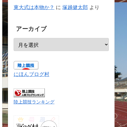
東大式は本物か？
に
塚越健太郎
より
アーカイブ
にほんブログ村
陸上競技ランキング