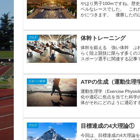
やはり男子100mですね。歴
ベルなレースでした。 これ
かにつきます。 優勝したのは
体幹トレーニング
ブログ
体幹を鍛える 強い体幹 ぶ
らく陸上競技に限らず多くの
スポーツ選手に関連する記事で
ATPの生成（運動生理
スポーツ科学
運動生理学（Exercise P
化や適応に焦点を当てた科学
体がそれにどのように適応する
目標達成の4大理論①
ブログ
今回は、目標達成の4大理論