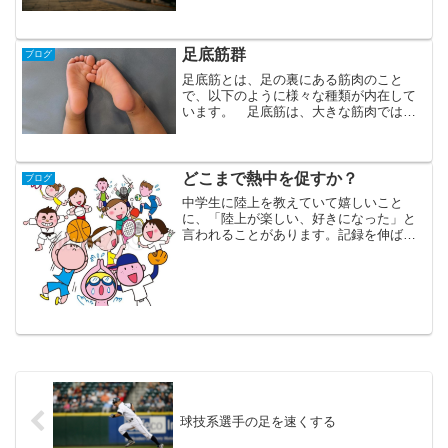
いいます。 足が地面に着いている時に
しか、地面に力を加えられないので、重
要な局面であることに間違いはありませ
ん。 ただ、短距離走で地...
足底筋群
ブログ
足底筋とは、足の裏にある筋肉のこと
で、以下のように様々な種類が内在して
います。 足底筋は、大きな筋肉ではな
く、強い力を発揮していわけではないの
ですが、ランニングやジャンプ動作にお
いてとても重要な働きをしています。ま
ず、ランニングにおいて、地...
どこまで熱中を促すか？
ブログ
中学生に陸上を教えていて嬉しいこと
に、「陸上が楽しい、好きになった」と
言われることがあります。記録を伸ばす
こと、好きにさせることは指導者の力だ
と言えるでしょう。しかし、どこまで熱
中を促すか迷うことがあります。特に才
能を感じる子がいた時、やは...
球技系選手の足を速くする