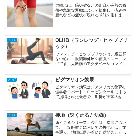
肉離れは、筋や腱などの組織が突然の負
荷や急激な運動によって損傷し、痛みや
腫れなどの症状が現れる状態を指しま
す。陸上競技選手では、特に太腿の裏側
の筋である、ハムストリングスに起こり
やすいです。程度にもよりますが、肉離
れをすると、最低でも1か月...
OLHB（ワンレッグ・ヒップブリ
ブログ
ッジ）
ワンレッグ・ヒップブリッジは、殿筋群
を中心に、股関節伸展の補強トレーニン
グです。大殿筋のアクチベーションドリ
ルとしても使いやすい種目の１つで
す。 フォームのポイントは以下になり
ます。➀膝は、９０度より少し開く。
ピグマリオン効果
ブログ
（開きすぎるとハムストリングス...
ピグマリオン効果は、アメリカの教育心
理学者ロバート・ローゼンタールによっ
て提唱された概念で、期待が実際の結果
に影響を与える心理学の現象です。この
効果は、他者がある個人に対して高い期
待を抱くと、その個人もそれに応じてそ
接地（速く走る方法③）
ブログ
の期待に応える傾向がある...
速く走るシリーズ、今回は、接地につい
て。 短距離走においての接地とは、文
字通り、地面に足が着いた瞬間のことを