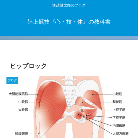
塚越健太郎のブログ
陸上競技『心・技・体』の教科書
ヒップロック
ブログ