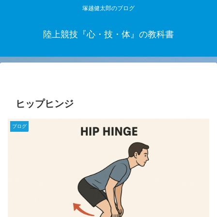
塚越健太郎のブログ
陸上競技『心・技・体』の教科書
ヒップヒンジ
ブログ