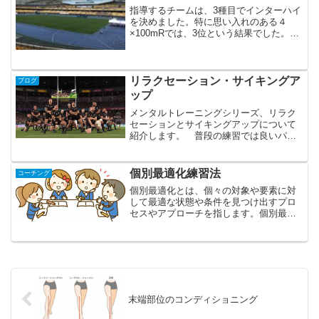
指導するチームは、3種目でインターハイ
を決めました。特に思い入れのある４
×100mRでは、3位という結果でした。上
位チームのバトンミスもありましたが、
この雨のコンディションで、しっかりバ
トンを繋げたことは自信にして欲しいで
す。 インターハイ...
リラクセーション・サイキングア
ブログ
ップ
メンタルトレーニングシリーズ、リラク
セーションとサイキングアップについて
紹介します。 普段の練習では良いパフ
ォーマンスを発揮できるのに、本番では
力を発揮できない。ということがよくあ
ります。緊張感の高いレベルの高い大会
個別最適化練習法
コーチング
になるほど、選手の実力の...
個別最適化とは、個々の対象や要素に対
して最適な状態や条件を見つけ出すプロ
セスやアプローチを指します。個別最適
化の概念は、様々な分野で使用されてい
ます。スポーツや教育の分野において
は、個人やチーム別の課題や環境に応じ
て、練習方法を選択します。...
末端部位のコンディショニング