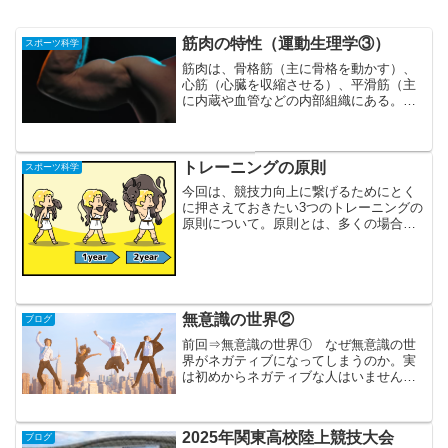
筋肉の特性（運動生理学③）
スポーツ科学
筋肉は、骨格筋（主に骨格を動かす）、
心筋（心臓を収縮させる）、平滑筋（主
に内蔵や血管などの内部組織にある。ほ
ぼ無意識に働く）の３つの種類がありま
す。 その中でも、運動に関わる骨格筋
は、遅筋と速筋に分けられます。 遅筋
は、赤筋やType 1と...
トレーニングの原則
スポーツ科学
今回は、競技力向上に繋げるためにとく
に押さえておきたい3つのトレーニングの
原則について。原則とは、多くの場合に
共通に適用される基本的なきまりのこと
です。今行っているトレーニングが競技
力向上に繋がっているのか迷いがある場
合、原則に基づいている...
無意識の世界②
ブログ
前回⇒無意識の世界① なぜ無意識の世
界がネガティブになってしまうのか。実
は初めからネガティブな人はいません。
小さなこどもに将来の夢を聞くと、「宇
宙飛行士になる」「メジャーリーガーに
なる」など無邪気に答えてくれます。
2025年関東高校陸上競技大会
ブログ
「どうせ自分には無理だ」な...