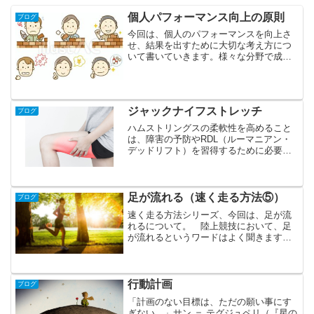
個人パフォーマンス向上の原則
ブログ
今回は、個人のパフォーマンスを向上さ
せ、結果を出すために大切な考え方につ
いて書いていきます。様々な分野で成功
を収めた人の共通は何なのか。もちろん
持って生まれた才能もありましょう。し
かし、ブログのテーマは教育であり、後
天的に身につけられるもの...
ジャックナイフストレッチ
ブログ
ハムストリングスの柔軟性を高めること
は、障害の予防やRDL（ルーマニアン・
デッドリフト）を習得するために必要で
す。柔軟性が低い場合は、ストレッチな
どを取り入れ、改善していきたいで
す。 その際、ジャックナイフストレッ
チは優秀なストレッチです。...
足が流れる（速く走る方法⑤）
ブログ
速く走る方法シリーズ、今回は、足が流
れるについて。 陸上競技において、足
が流れるというワードはよく聞きます。
走っていて、足が身体の後方で回転して
いる現象を指していると思われます。
この現象を何とか直したいという人も多
いと思いますが、大前提と...
行動計画
ブログ
「計画のない目標は、ただの願い事にす
ぎない。」サン ＝ テグジュペリ（『星の