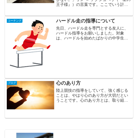
王子様』）の言葉です。ここでいう計画
とは、行動計画のことをいいます。夢や
目標を掲げても、思っているだけでは、
かたちにはなりません。当然、具体的な
ハードル走の指導について
コーチング
行動があってこそ、思...
先日、ハードル走を専門とする友人に、
ハードル指導をお願いしました。対象
は、ハードルを始めたばかりの中学生で
す。とてもシンプルで、わかりやすい指
導内容だったので、ハードル走の初期の
指導についてまとめます。これからハー
ドルを始めようと思っている...
心のあり方
ブログ
陸上競技の指導をしていて、強く感じる
ことは、やはり心のあり方が大切だとい
うことです。心のあり方とは、取り組む
姿勢や自己を成長させたいという欲求、
最後まで諦めない気持ちなど、よりポジ
ティブな思考をさします。心のあり方に
競技力は関係ありません。...