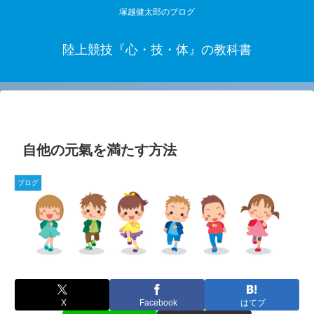
塚越健太郎のブログ
陸上競技『心・技・体』の教科書
自他の元氣を満たす方法
ブログ
X
Facebook
はてブ