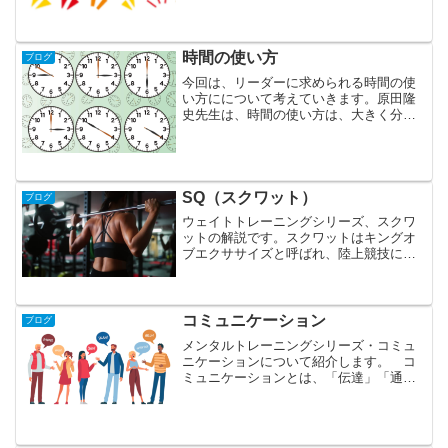
体力と平行して身に付ける必要がありま
す。 運動の協調とは、立ち幅跳びを例
に考えてみます。跳躍動作なので直接地
面に力を加えているのは、...
時間の使い方
ブログ
今回は、リーダーに求められる時間の使
い方にについて考えていきます。原田隆
史先生は、時間の使い方は、大きく分け
て、３つあると述べています。１．職人
の時間２．教師の時間３．芸術家の時
間 職人の時間とは、一般的に仕事をし
て、働いている時間のことで...
SQ（スクワット）
ブログ
ウェイトトレーニングシリーズ、スクワ
ットの解説です。スクワットはキングオ
ブエクササイズと呼ばれ、陸上競技に限
らず、多くのスポーツで採用されている
トレーニングの１つです。下半身を支え
る殿筋群や大腿筋群はもちろん、体幹部
の筋群も効果的に鍛えるこ...
コミュニケーション
ブログ
メンタルトレーニングシリーズ・コミュ
ニケーションについて紹介します。 コ
ミュニケーションとは、「伝達」「通
信」「意思疎通」などの意味もあります
が、「交流を図る」「意思を伝え合う」
といった行動を指す言葉でもありま
す。 これからは、多種多様な人...