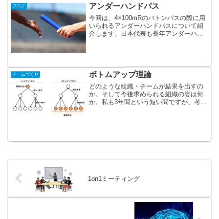
アンダーハンドパス
ブログ
今回は、4×100mRのバトンパスの際に用
いられるアンダーハンドパスについて紹
介します。日本代表も長年アンダーハン
ドパスを採用しています。私も、順天堂
大学では、4年間アンダーハンドパスでリ
レーに出場していました。ほとんど1走だ
ったので、渡す...
ボトムアップ理論
チームづくり
どのような組織・チームが結果を出すの
か。そして今後求められる組織の姿は何
か。私も3年間という短い間ですが、考
え、学んでいきました。今回はその中で
も、高校サッカーを指導し、県立高校を
全国優勝に導いた畑喜美夫先生のボトム
アップ理論について書いて...
1on1ミーティング