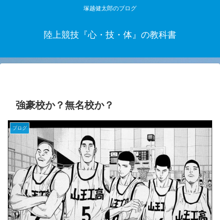
塚越健太郎のブログ
陸上競技『心・技・体』の教科書
強豪校か？無名校か？
ブログ