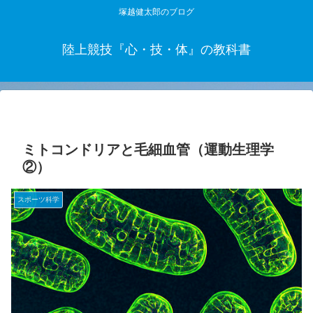
塚越健太郎のブログ
陸上競技『心・技・体』の教科書
ミトコンドリアと毛細血管（運動生理学
②）
スポーツ科学