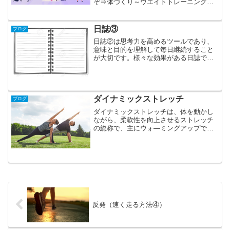
ぞ⇒体づくり～ウエイトトレーニングの
重要性について～ 体づくり～ウエイト
トレーニングの重要性について②～ 本
ブログでは、ウエイトトレーニングによ
日誌③
ブログ
る体づくりの重要性を述べ...
日誌②は思考力を高めるツールであり、
意味と目的を理解して毎日継続すること
が大切です。様々な効果がある日誌です
が、書き方のポイントを知り、今の自分
に必要な項目を選択することで、自分の
望ましい未来や手に入れたい未来・目
的・目標に近づいていくこと...
ダイナミックストレッチ
ブログ
ダイナミックストレッチは、体を動かし
ながら、柔軟性を向上させるストレッチ
の総称で、主にウォ―ミングアップで取
り入れられています。股関節周辺や肩甲
骨周辺、胸椎などは、スポーツ動作にお
いて、特に可動域が求められます。ダイ
ナミックストレッチで、柔...
反発（速く走る方法④）