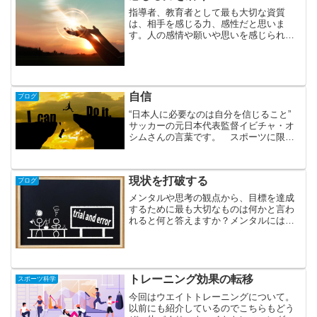
指導者、教育者として最も大切な資質
は、相手を感じる力、感性だと思いま
す。人の感情や願いや思いを感じられる
ことは、人間らしいことです。科学の進
歩は、あらゆることを効率化しました。
情報処理能力は人間の力を凌駕していま
すが、この感性だけは人間に決...
自信
ブログ
“日本人に必要なのは自分を信じること”
サッカーの元日本代表監督イビチャ・オ
シムさんの言葉です。 スポーツに限ら
ず、自信がある時の方がうまくいく、成
功するという経験があるのではないでし
ょうか。しかし、下のグラフを見ると、
現状を打破する
ブログ
どうも日本人の若者は...
メンタルや思考の観点から、目標を達成
するために最も大切なものは何かと言わ
れると何と答えますか？メンタルには、
①忍耐力 ②闘争心 ③自己実現意欲
④勝利意欲 ⑤自己コントロール能力
⑥リラックス能力 ⑦集中力⑧自信 ⑨
決断力 ⑩予測力 ⑪判断...
トレーニング効果の転移
スポーツ科学
今回はウエイトトレーニングについて。
以前にも紹介しているのでこちらもどう