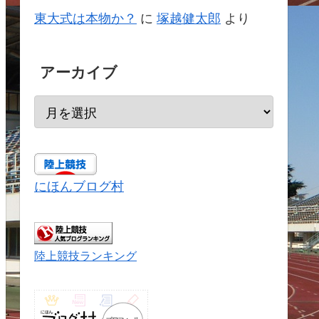
東大式は本物か？
に
塚越健太郎
より
アーカイブ
にほんブログ村
陸上競技ランキング