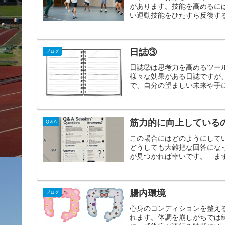
があります。技能を高めるに
い運動技能をひたすら反復する
日誌③
ブログ
日誌②は思考力を高めるツー
様々な効果がある日誌ですが
で、自分の望ましい未来や手に
筋力的に向上している
Q＆A
この場合にはどのようにして
どうしても大雑把な回答にな
が見つかれば幸いです。 まず
腸内環境
ブログ
心身のコンディションを整え
れます。体調を崩しがちでは