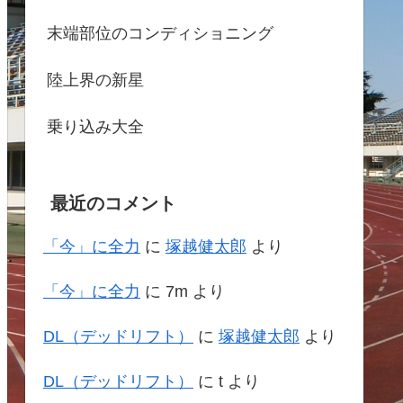
末端部位のコンディショニング
陸上界の新星
乗り込み大全
最近のコメント
「今」に全力
に
塚越健太郎
より
「今」に全力
に
7m
より
DL（デッドリフト）
に
塚越健太郎
より
DL（デッドリフト）
に
t
より