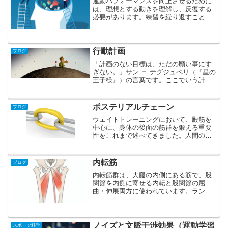
運動パフォーマンスを向上させるために
は、理想とする動きを理解し、反復する
必要があります。練習を繰り返すこと
で、少しづつできるようになり、やがて
は、よりスムースに効率のよい動きに洗
練されていきます。 自転車に乗れるよ
うになる過程を例にあげると...
行動計画
ブログ
「計画のない目標は、ただの願い事にす
ぎない。」サン ＝ テグジュペリ（『星の
王子様』）の言葉です。ここでいう計画
とは、行動計画のことをいいます。夢や
目標を掲げても、思っているだけでは、
かたちにはなりません。当然、具体的な
ポステリアルチェーン
ブログ
行動があってこそ、思...
ウェイトトレーニングにおいて、殿筋を
中心に、身体の後面の筋群を鍛える重要
性をこれまで述べてきました。人間の後
面には、以下のような筋があります。
この中でも、殿筋、背筋、ハムストリン
グスは連動して働くため、ポステリアル
内転筋
ブログ
チェーン筋群と呼ばれてい...
内転筋群は、大腿の内側にある筋で、股
関節を内側に寄せる内転と股関節の屈
曲・伸展両方に使われています。ランニ
ングにおいては、後ろにキックした足に
ブレーキをかけ、前に素早く持ってきた
り、後方にキックする際にも重要な働き
をしています。 内転筋群の...
ノイズと文脈干渉効果（運動学習
スポーツ科学