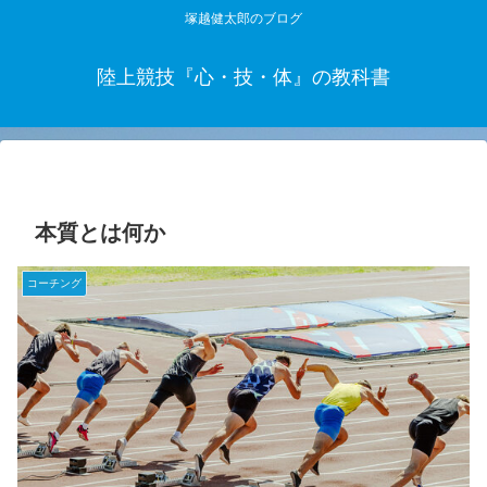
塚越健太郎のブログ
陸上競技『心・技・体』の教科書
本質とは何か
コーチング