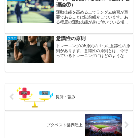
理論⑦）
運動技能を高める上でランダム練習が重
要であることは以前紹介しています。あ
る程度の運動技能が身に付いている場合
は、同じ運動を反復するブロック練習よ
り、別の運動を途中で挟むことで運動学
習が促進されます。 スプリントを例に
意識性の原則
ブログ
あげると、➀スプリント練...
トレーニングの5原則の１つに意識性の原
則があります。意識性の原則とは、今行
っているトレーニングにはどのような効
果があり、競技力向上にどう結びついて
いるかを理解しながら行うことでトレー
ニング効果が高めることができるという
考え方です。 この原則...
長所・強み
ブタペスト世界陸上