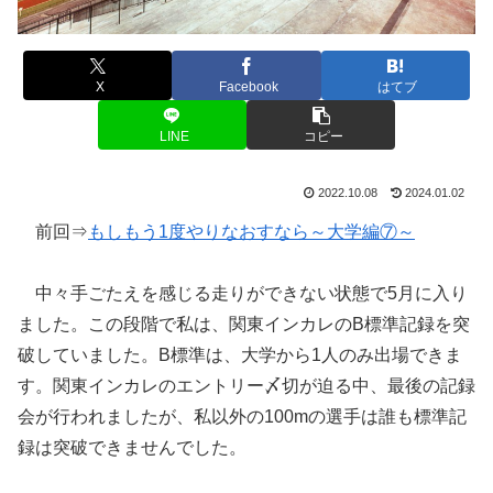
X
Facebook
はてブ
LINE
コピー
2022.10.08
2024.01.02
前回⇒
もしもう1度やりなおすなら～大学編⑦～
中々手ごたえを感じる走りができない状態で5月に入り
ました。この段階で私は、関東インカレのB標準記録を突
破していました。B標準は、大学から1人のみ出場できま
す。関東インカレのエントリー〆切が迫る中、最後の記録
会が行われましたが、私以外の100mの選手は誰も標準記
録は突破できませんでした。