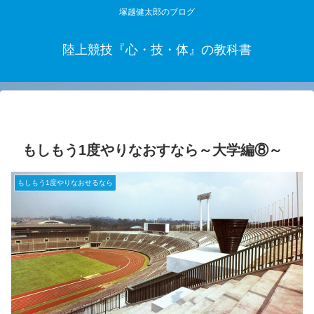
塚越健太郎のブログ
陸上競技『心・技・体』の教科書
もしもう1度やりなおすなら～大学編⑧～
もしもう1度やりなおせるなら