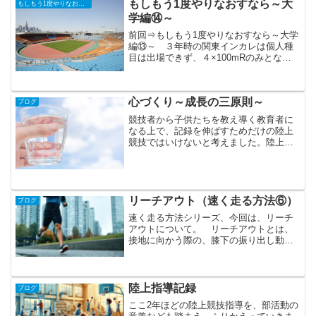
もしもう1度やりなおすなら～大
もしもう1度やりなおせるなら
学編⑭～
前回⇒もしもう1度やりなおすなら～大学
編⑬～ ３年時の関東インカレは個人種
目は出場できず、４×100mRのみとなり
ました。ここまでシーズンに入って、精
細を欠いた走りしかできていません。リ
レーメンバーさえ入れないのではないか
心づくり～成長の三原則～
という心配もありま...
ブログ
競技者から子供たちを教え導く教育者に
なる上で、記録を伸ばすためだけの陸上
競技ではいけないと考えました。陸上競
技を通じて、人間力を磨き、自立した人
間を育てる。このブログのタイトルにも
なっている教育のための陸上競技を目指
し、３年間指導してきまし...
リーチアウト（速く走る方法⑥）
ブログ
速く走る方法シリーズ、今回は、リーチ
アウトについて。 リーチアウトとは、
接地に向かう際の、膝下の振り出し動作
をさします。 よく言われているのが、
膝下を振り出してしまうと、体の前方に
接地してしまうため、リーチアウトしな
いよう、振り出さないよう...
陸上指導記録
ブログ
ここ2年ほどの陸上競技指導を、部活動の