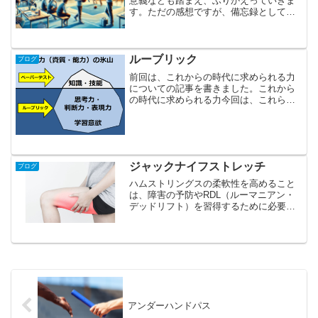
意義なども踏まえ、ふりかえっていきま
す。ただの感想ですが、備忘録として残
しておきます。①指導者（リーダー）が
部の方針を示す重要性…いわゆるスポー
ツ強豪校のように始めから部活動に力を
入れたいという意志を持...
ルーブリック
ブログ
前回は、これからの時代に求められる力
についての記事を書きました。これから
の時代に求められる力今回は、これらの
力が実際に身に付いているかを評価する
方法について述べていきます。評価をす
ることで、「あれができた」「これがで
きなかった」と単純に判断...
ジャックナイフストレッチ
ブログ
ハムストリングスの柔軟性を高めること
は、障害の予防やRDL（ルーマニアン・
デッドリフト）を習得するために必要で
す。柔軟性が低い場合は、ストレッチな
どを取り入れ、改善していきたいで
す。 その際、ジャックナイフストレッ
チは優秀なストレッチです。...
アンダーハンドパス